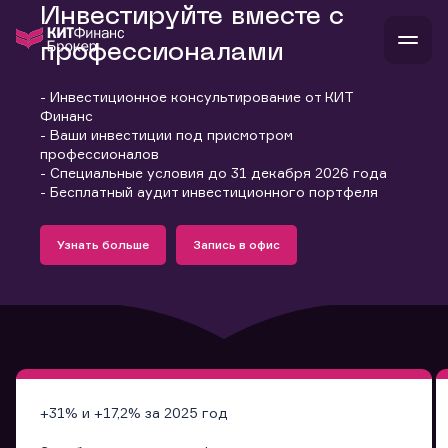
Инвестируйте вместе с
профессионалами
- Инвестиционное консультирование от КИТ
В
Финанс
Войти
Стать клиентом
- Ваши инвестиции под присмотром
Л
профессионалов
- Специальные условия до 31 декабря 2026 года
В
В
В
инвестиции
- Бесплатный аудит инвестиционного портфеля
банкам и компаниям
Подробнее
Запись в офис
о компании
Узнать больше
Запись в офис
поддержка
Узнать больше
Запись в офис
и
о 
п
тарифы
с 
н
и
г
к
т
ан
ка
н
и
п
ба
м
у
во
до
р
о
д
+31% и +17,2% за 2025 год