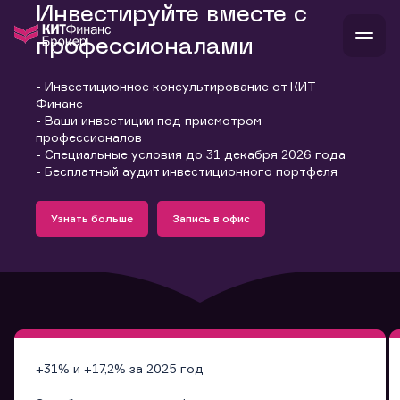
Инвестируйте вместе с
профессионалами
- Инвестиционное консультирование от КИТ
В
Финанс
Войти
Стать клиентом
- Ваши инвестиции под присмотром
Л
профессионалов
- Специальные условия до 31 декабря 2026 года
В
В
В
инвестиции
- Бесплатный аудит инвестиционного портфеля
банкам и компаниям
Подробнее
Запись в офис
о компании
Узнать больше
Запись в офис
поддержка
Узнать больше
Запись в офис
и
о 
п
тарифы
с 
н
и
г
к
т
ан
ка
н
и
п
ба
м
у
во
до
р
о
д
+31% и +17,2% за 2025 год