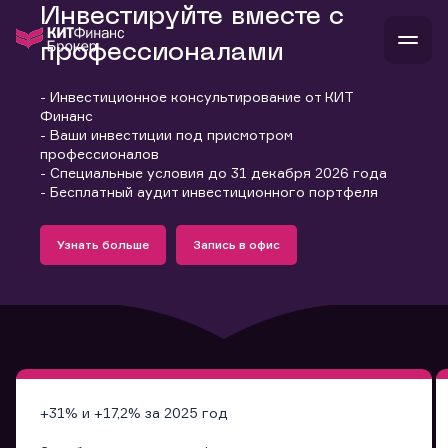
Инвестируйте вместе с
профессионалами
- Инвестиционное консультирование от КИТ
В
Финанс
Войти
Стать клиентом
- Ваши инвестиции под присмотром
Л
профессионалов
- Специальные условия до 31 декабря 2026 года
В
В
В
инвестиции
- Бесплатный аудит инвестиционного портфеля
банкам и компаниям
Подробнее
Запись в офис
о компании
Узнать больше
Запись в офис
поддержка
Узнать больше
Запись в офис
и
о 
п
тарифы
с 
н
и
г
к
т
ан
ка
н
и
п
ба
м
у
во
до
р
о
д
+31% и +17,2% за 2025 год