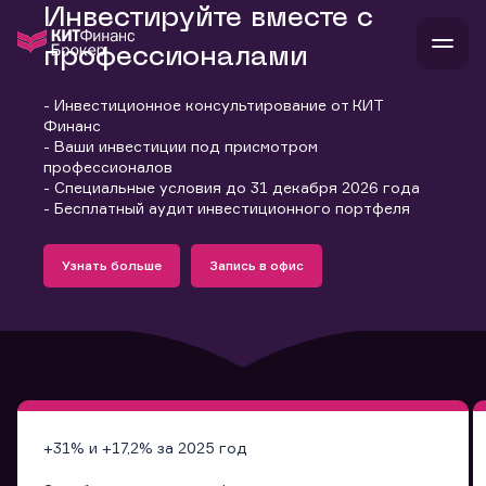
Инвестируйте вместе с
профессионалами
- Инвестиционное консультирование от КИТ
В
Финанс
Войти
Стать клиентом
- Ваши инвестиции под присмотром
Л
профессионалов
- Специальные условия до 31 декабря 2026 года
В
В
В
инвестиции
- Бесплатный аудит инвестиционного портфеля
банкам и компаниям
Подробнее
Запись в офис
о компании
Узнать больше
Запись в офис
поддержка
Узнать больше
Запись в офис
и
о 
п
тарифы
с 
н
и
г
к
т
ан
ка
н
и
п
ба
м
у
во
до
р
о
д
+31% и +17,2% за 2025 год