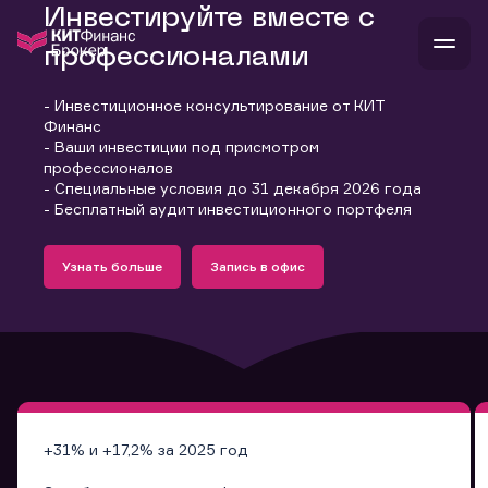
Инвестируйте вместе с
профессионалами
- Инвестиционное консультирование от КИТ
В
Финанс
Войти
Стать клиентом
- Ваши инвестиции под присмотром
Л
профессионалов
- Специальные условия до 31 декабря 2026 года
В
В
В
инвестиции
- Бесплатный аудит инвестиционного портфеля
банкам и компаниям
Подробнее
Запись в офис
о компании
Узнать больше
Запись в офис
поддержка
Узнать больше
Запись в офис
и
о 
п
тарифы
с 
н
и
г
к
т
ан
ка
н
и
п
ба
м
у
во
до
р
о
д
+31% и +17,2% за 2025 год