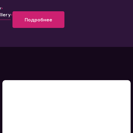
y
lery
Подробнее