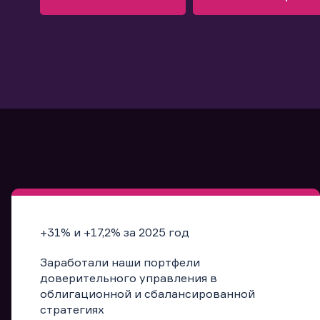
Узнать больше
Запись в офис
Подробнее
Запись в офис
+31% и +17,2% за 2025 год
Заработали наши портфели
доверительного управления в
облигационной и сбалансированной
стратегиях