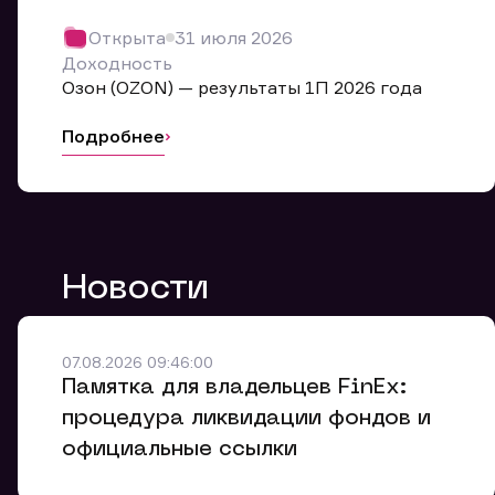
Обр
Открыта
31 июля 2026
Мы буде
Доходность
Оставьте
Озон (OZON) — результаты 1П 2026 года
ближайш
Подробнее
Но
Ф
Новости
Em
Обр
Обр
Обр
Заяв
Мо
07.08.2026 09:46:00
Спасибо
Спасибо
Памятка для владельцев FinEx:
Ваше об
Спасибо!
ближайш
ближайш
процедура ликвидации фондов и
Ко
официальные ссылки