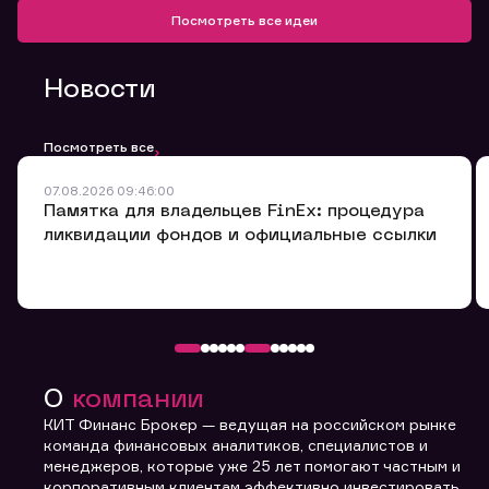
Посмотреть все идеи
Новости
Посмотреть все
07.08.2026 09:46:00
Памятка для владельцев FinEx: процедура
ликвидации фондов и официальные ссылки
Обращение в компанию
Мы будем признательны Вам за улучшение качества
обслуживания.
Оставьте заявку здесь, мы обязательно ее
рассмотрим и ответим Вам в ближайшее время.
О
компании
КИТ Финанс Брокер — ведущая на российском рынке
Номер договора
команда финансовых аналитиков, специалистов и
менеджеров, которые уже 25 лет помогают частным и
корпоративным клиентам эффективно инвестировать