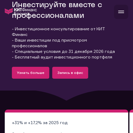
Инвестируйте вместе с
профессионалами
- Инвестиционное консультирование от КИТ
В
Финанс
Войти
Стать клиентом
- Ваши инвестиции под присмотром
Л
профессионалов
- Специальные условия до 31 декабря 2026 года
В
В
В
инвестиции
- Бесплатный аудит инвестиционного портфеля
банкам и компаниям
Подробнее
Запись в офис
о компании
Узнать больше
Запись в офис
поддержка
Узнать больше
Запись в офис
и
о 
п
тарифы
с 
н
и
г
к
т
ан
ка
н
и
п
ба
м
у
во
до
р
о
д
+31% и +17,2% за 2025 год