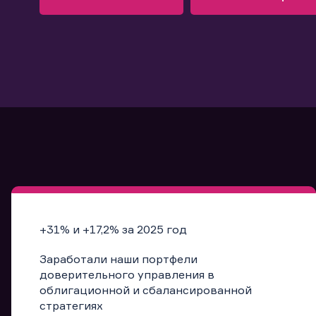
Узнать больше
Запись в офис
Подробнее
Запись в офис
+31% и +17,2% за 2025 год
Заработали наши портфели
доверительного управления в
облигационной и сбалансированной
стратегиях