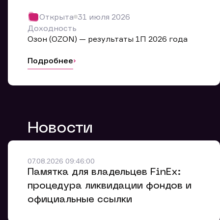
Обр
Открыта
31 июля 2026
Мы буде
Доходность
Оставьте
Озон (OZON) — результаты 1П 2026 года
ближайш
Подробнее
Но
Ф
Новости
Em
Обр
Обр
Обр
Заяв
Мо
07.08.2026 09:46:00
Спасибо
Спасибо
Памятка для владельцев FinEx:
Ваше об
Спасибо!
ближайш
ближайш
процедура ликвидации фондов и
Ко
официальные ссылки