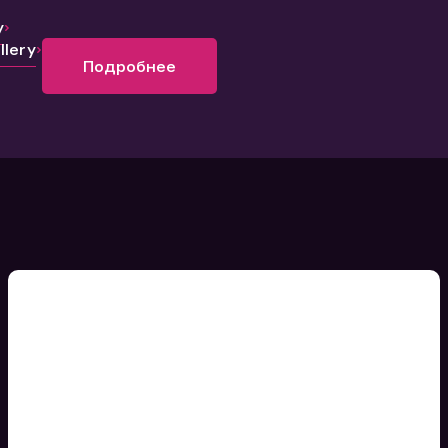
y
lery
Подробнее