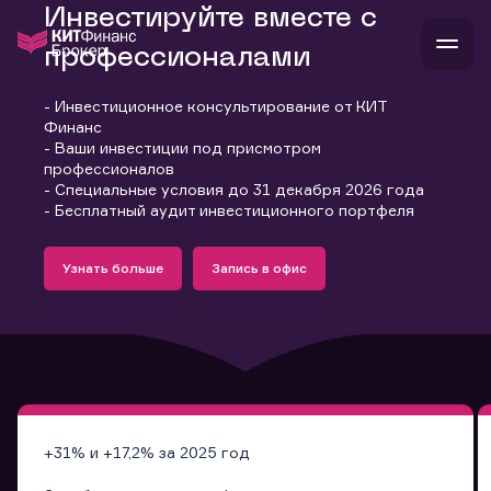
Инвестируйте вместе с
профессионалами
- Инвестиционное консультирование от КИТ
В
Финанс
Войти
Стать клиентом
- Ваши инвестиции под присмотром
Л
профессионалов
- Специальные условия до 31 декабря 2026 года
В
В
В
инвестиции
- Бесплатный аудит инвестиционного портфеля
банкам и компаниям
Подробнее
Запись в офис
о компании
Узнать больше
Запись в офис
поддержка
Узнать больше
Запись в офис
и
о 
п
тарифы
с 
н
и
г
к
т
ан
ка
н
и
п
ба
м
у
во
до
р
о
д
+31% и +17,2% за 2025 год