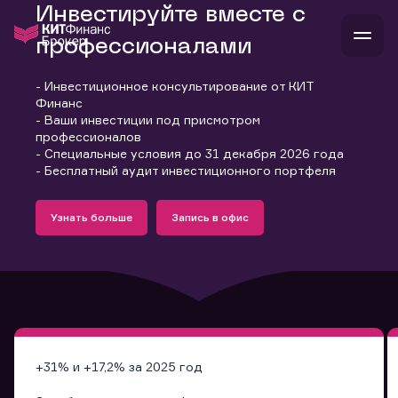
Инвестируйте вместе с
профессионалами
- Инвестиционное консультирование от КИТ
В
Финанс
Войти
Стать клиентом
- Ваши инвестиции под присмотром
Л
профессионалов
- Специальные условия до 31 декабря 2026 года
В
В
В
инвестиции
- Бесплатный аудит инвестиционного портфеля
банкам и компаниям
Подробнее
Запись в офис
о компании
Узнать больше
Запись в офис
поддержка
Узнать больше
Запись в офис
и
о 
п
тарифы
с 
н
и
г
к
т
ан
ка
н
и
п
ба
м
у
во
до
р
о
д
+31% и +17,2% за 2025 год