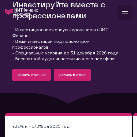
Инвестируйте вместе с
профессионалами
- Инвестиционное консультирование от КИТ
В
Финанс
Войти
Стать клиентом
- Ваши инвестиции под присмотром
Л
профессионалов
- Специальные условия до 31 декабря 2026 года
В
В
В
инвестиции
- Бесплатный аудит инвестиционного портфеля
банкам и компаниям
Подробнее
Запись в офис
о компании
Узнать больше
Запись в офис
поддержка
Узнать больше
Запись в офис
и
о 
п
тарифы
с 
н
и
г
к
т
ан
ка
н
и
п
ба
м
у
во
до
р
о
д
+31% и +17,2% за 2025 год