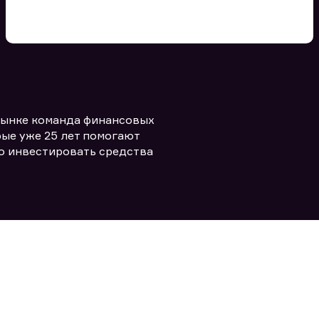
Вы можете добавить файл
формата doc, xls, pdf, txt, не
превышающий размера 5мб
рынке команда финансовых
Заполняя форму вы даете согласие
политикой конфиденциальности и
править заявку
ые уже 25 лет помогают
правилами
о инвестировать средства