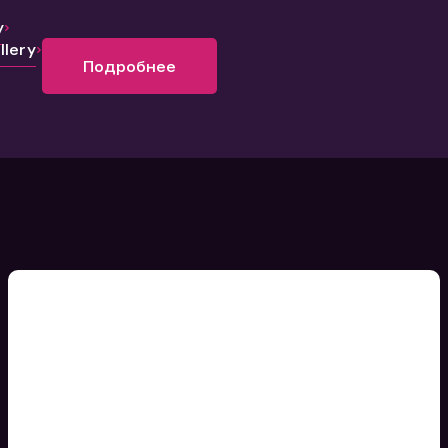
y
lery
Подробнее