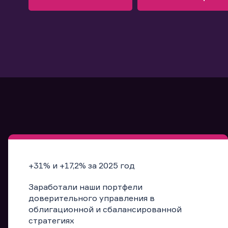
Узнать больше
Запись в офис
Подробнее
Запись в офис
+31% и +17,2% за 2025 год
Заработали наши портфели
доверительного управления в
облигационной и сбалансированной
стратегиях