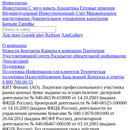
Инвестиции
Инвестиции
С чего начать
Аналитика
Готовые решения
Индивидуальный Инвестиционный Счет
Маржинальное
кредитование
Доверительное управление капиталом
Банкам
Тарифы
App store
Google play
RuStore
AppGallery
О компании
Новости
Контакты
Карьера в компании
Партнерам
Удостоверяющий центр
Раскрытие обязательной информации
Депозитарий
Поддержка
Поддержка
Информация для клиентов
Техническая
поддержка
Налогообложение
База знаний
Вопросы и ответы
8 800 700-00-55
КИТ Финанс (АО). Лицензии профессионального участника
рынка ценных бумаг выданы на осуществление: дилерской
деятельности № 040-06539-010000 от 14.10.2003 (выдана
ФКЦБ России), брокерской деятельности № 040-06525-100000
от 14.10.2003 (выдана ФКЦБ России), деятельности по
управлению ценными бумагами № 040-13670-001000 от
26.04.2012 (выдана ФСФР России), депозитарной
деятельности № 040-06467-000100 от 03.10.2003 (выдана
ФКЦБ России). Без ограничения срока действия.