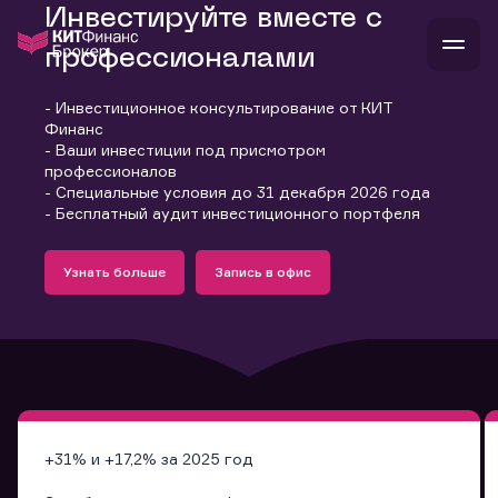
Инвестируйте вместе с
профессионалами
- Инвестиционное консультирование от КИТ
В
Финанс
Войти
Стать клиентом
- Ваши инвестиции под присмотром
Л
профессионалов
- Специальные условия до 31 декабря 2026 года
В
В
В
инвестиции
- Бесплатный аудит инвестиционного портфеля
банкам и компаниям
Подробнее
Запись в офис
о компании
Узнать больше
Запись в офис
поддержка
Узнать больше
Запись в офис
и
о 
п
тарифы
с 
н
и
г
к
т
ан
ка
н
и
п
ба
м
у
во
до
р
о
д
+31% и +17,2% за 2025 год