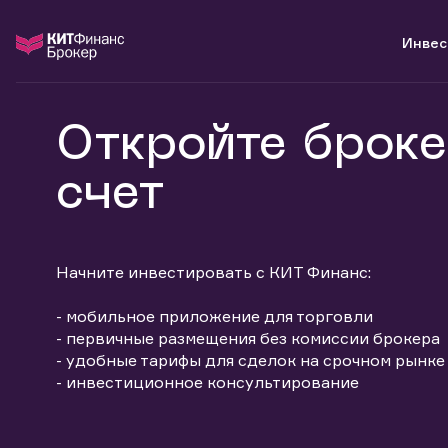
Инвес
Инвестиции
О компании
Поддержка
Откройте броке
Войти
С чего начать
Новости
Информация для клиентов
Готовые решения
Контакты
Техническая поддержка
счет
Аналитика
Карьера в компании
Налогообложение
инвестиции
Индивидуальный Инвестиционный Счет
Партнерам
База знаний
банкам и компаниям
Маржинальное кредитование
Удостоверяющий центр
Вопросы и ответы
о компании
Доверительное управление капиталом
Раскрытие обязательной информации
Начните инвестировать с КИТ Финанс:
поддержка
Открытие брокерского счета
Депозитарий
тарифы
- мобильное приложение для торговли
- первичные размещения без комиссии брокера
- удобные тарифы для сделок на срочном рынке
- инвестиционное консультирование
Узнать больше
Запись в офис