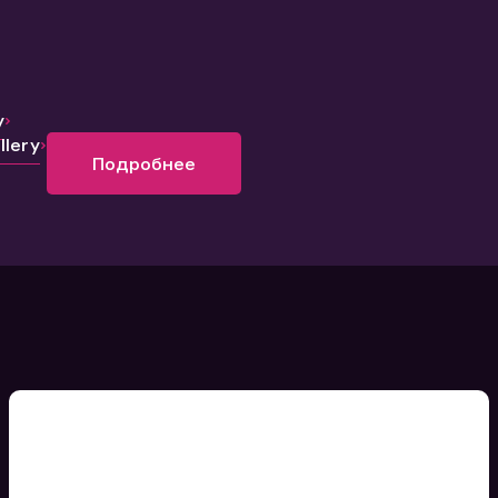
y
lery
Подробнее