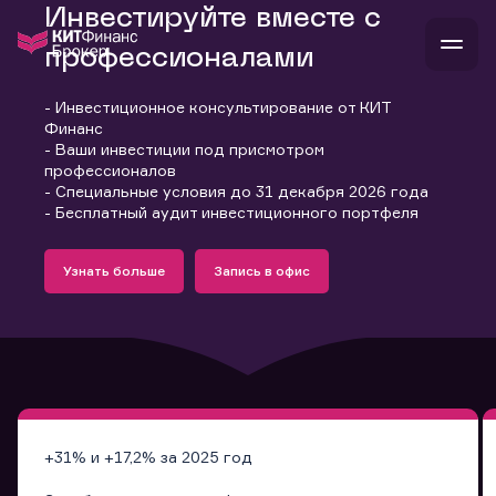
Инвестируйте вместе с
профессионалами
- Инвестиционное консультирование от КИТ
В
Финанс
Войти
Стать клиентом
- Ваши инвестиции под присмотром
Л
профессионалов
- Специальные условия до 31 декабря 2026 года
В
В
В
инвестиции
- Бесплатный аудит инвестиционного портфеля
банкам и компаниям
Подробнее
Запись в офис
о компании
Узнать больше
Запись в офис
поддержка
Узнать больше
Запись в офис
и
о 
п
тарифы
с 
н
и
г
к
т
ан
ка
н
и
п
ба
м
у
во
до
р
о
д
+31% и +17,2% за 2025 год