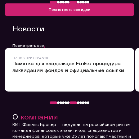
Посмотреть все идеи
Вы можете добавить файл формата doc, xls, pdf, txt,
не превышающий размера 5мб
Новости
Отправить заявку
Посмотреть все
Заполняя форму вы даете
07.08.2026 09:46:00
согласие с
политикой
Памятка для владельцев FinEx: процедура
конфиденциальности и
правилами
ликвидации фондов и официальные ссылки
О
компании
КИТ Финанс Брокер — ведущая на российском рынке
команда финансовых аналитиков, специалистов и
менеджеров, которые уже 25 лет помогают частным и