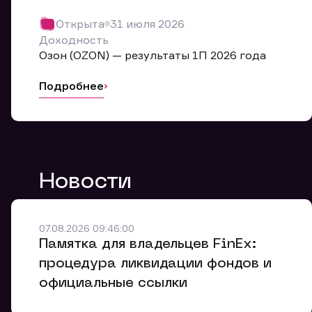
Обр
Открыта
31 июля 2026
Мы буде
Доходность
Оставьте
Озон (OZON) — результаты 1П 2026 года
ближайш
Подробнее
Но
Ф
Новости
Em
Обр
Обр
Обр
Заяв
Мо
07.08.2026 09:46:00
Спасибо
Спасибо
Памятка для владельцев FinEx:
Ваше об
Спасибо!
ближайш
ближайш
процедура ликвидации фондов и
Ко
официальные ссылки