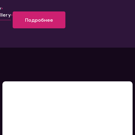
y
lery
Подробнее