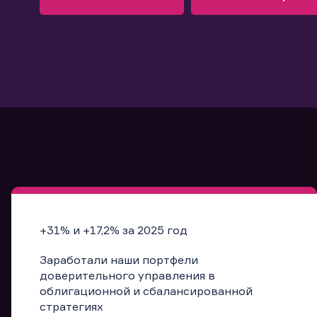
Узнать больше
Запись в офис
Подробнее
Запись в офис
+31% и +17,2% за 2025 год
Заработали наши портфели
доверительного управления в
облигационной и сбалансированной
стратегиях