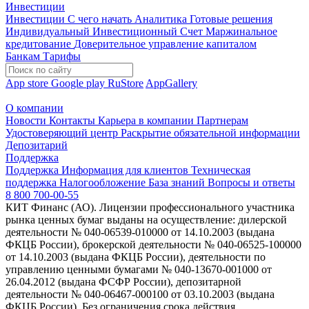
Инвестиции
Инвестиции
С чего начать
Аналитика
Готовые решения
Индивидуальный Инвестиционный Счет
Маржинальное
кредитование
Доверительное управление капиталом
Банкам
Тарифы
App store
Google play
RuStore
AppGallery
О компании
Новости
Контакты
Карьера в компании
Партнерам
Удостоверяющий центр
Раскрытие обязательной информации
Депозитарий
Поддержка
Поддержка
Информация для клиентов
Техническая
поддержка
Налогообложение
База знаний
Вопросы и ответы
8 800 700-00-55
КИТ Финанс (АО). Лицензии профессионального участника
рынка ценных бумаг выданы на осуществление: дилерской
деятельности № 040-06539-010000 от 14.10.2003 (выдана
ФКЦБ России), брокерской деятельности № 040-06525-100000
от 14.10.2003 (выдана ФКЦБ России), деятельности по
управлению ценными бумагами № 040-13670-001000 от
26.04.2012 (выдана ФСФР России), депозитарной
деятельности № 040-06467-000100 от 03.10.2003 (выдана
ФКЦБ России). Без ограничения срока действия.