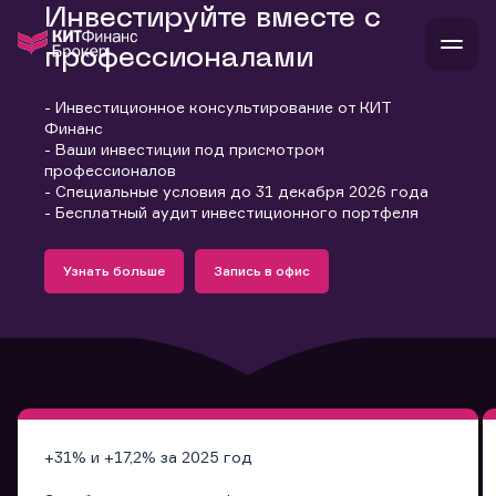
Инвестируйте вместе с
профессионалами
- Инвестиционное консультирование от КИТ
В
Финанс
Войти
Стать клиентом
- Ваши инвестиции под присмотром
Л
профессионалов
- Специальные условия до 31 декабря 2026 года
В
В
В
инвестиции
- Бесплатный аудит инвестиционного портфеля
банкам и компаниям
Подробнее
Запись в офис
о компании
Узнать больше
Запись в офис
поддержка
Узнать больше
Запись в офис
и
о 
п
тарифы
с 
н
и
г
к
т
ан
ка
н
и
п
ба
м
у
во
до
р
о
д
+31% и +17,2% за 2025 год