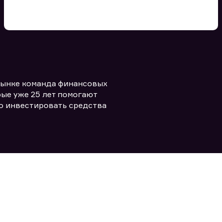
Вы можете добавить файл
формата doc, xls, pdf, txt, не
превышающий размера 5мб
рынке команда финансовых
Заполняя форму вы даете согласие
политикой конфиденциальности и
править заявку
ые уже 25 лет помогают
правилами
о инвестировать средства