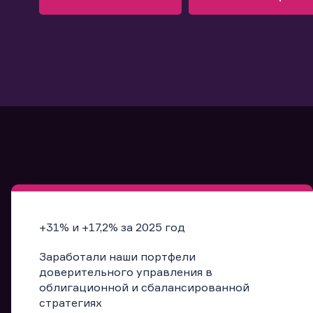
Узнать больше
Запись в офис
Подробнее
Запись в офис
+31% и +17,2% за 2025 год
Заработали наши портфели
доверительного управления в
облигационной и сбалансированной
стратегиях