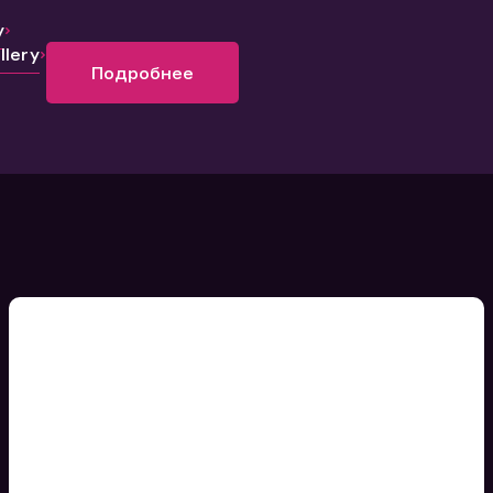
y
lery
Подробнее