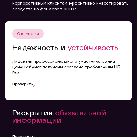
корпоративным клиентам эффективно инвестировать
средства на фондовом рынке.
Вы можете добавить файл формата doc, xls, pdf, txt,
не превышающий размера 5мб
О компании
Отправить заявку
Надежность и
устойчивость
Заполняя форму вы даете
Лицензии профессионального участника рынка
согласие с
политикой
конфиденциальности и
ценных бумаг получены согласно требованиям ЦБ
правилами
РФ
Проверить
Раскрытие
обязательной
информации
Посмотреть