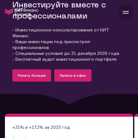
Инвестируйте вместе с
профессионалами
- Инвестиционное консультирование от КИТ
В
Финанс
Войти
Стать клиентом
- Ваши инвестиции под присмотром
Л
профессионалов
- Специальные условия до 31 декабря 2026 года
В
В
В
инвестиции
- Бесплатный аудит инвестиционного портфеля
банкам и компаниям
Подробнее
Запись в офис
о компании
Узнать больше
Запись в офис
поддержка
Узнать больше
Запись в офис
и
о 
п
тарифы
с 
н
и
г
к
т
ан
ка
н
и
п
ба
м
у
во
до
р
о
д
+31% и +17,2% за 2025 год