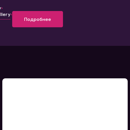
y
lery
Подробнее