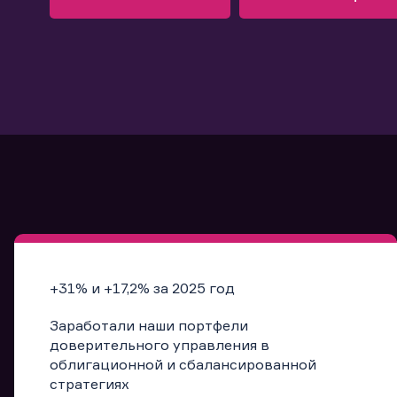
Узнать больше
Запись в офис
Подробнее
Запись в офис
+31% и +17,2% за 2025 год
Заработали наши портфели
доверительного управления в
облигационной и сбалансированной
стратегиях