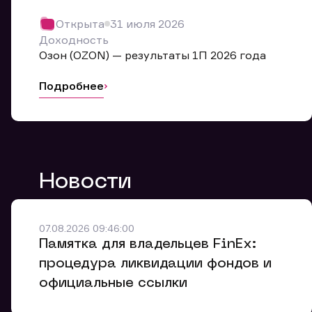
Обр
Открыта
31 июля 2026
Мы буде
Доходность
Оставьте
Озон (OZON) — результаты 1П 2026 года
ближайш
Подробнее
Но
Ф
Новости
Em
Обр
Обр
Обр
Заяв
Мо
07.08.2026 09:46:00
Спасибо
Спасибо
Памятка для владельцев FinEx:
Ваше об
Спасибо!
ближайш
ближайш
процедура ликвидации фондов и
Ко
официальные ссылки