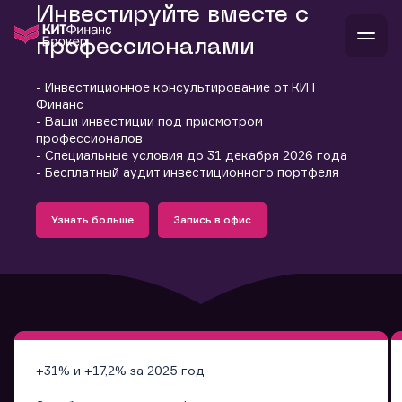
Инвестируйте вместе с
профессионалами
- Инвестиционное консультирование от КИТ
В
Финанс
Войти
Стать клиентом
- Ваши инвестиции под присмотром
Л
профессионалов
- Специальные условия до 31 декабря 2026 года
В
В
В
инвестиции
- Бесплатный аудит инвестиционного портфеля
банкам и компаниям
Подробнее
Запись в офис
о компании
Узнать больше
Запись в офис
поддержка
Узнать больше
Запись в офис
и
о 
п
тарифы
с 
н
и
г
к
т
ан
ка
н
и
п
ба
м
у
во
до
р
о
д
+31% и +17,2% за 2025 год