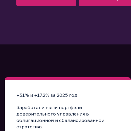
Узнать больше
Запись в офис
Подробнее
Запись в офис
+31% и +17,2% за 2025 год
Заработали наши портфели
доверительного управления в
облигационной и сбалансированной
стратегиях