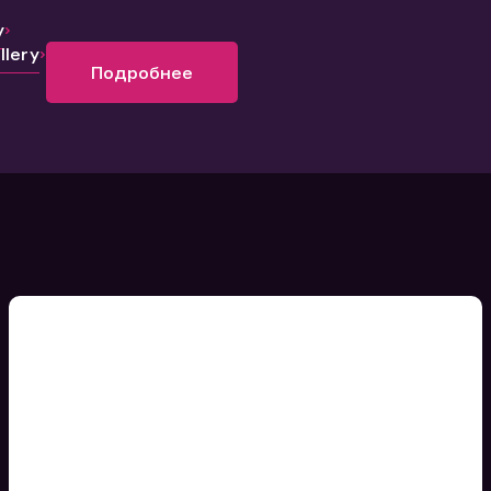
y
lery
Подробнее