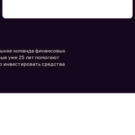
Вы можете добавить файл
формата doc, xls, pdf, txt, не
превышающий размера 5мб
рынке команда финансовых
Заполняя форму вы даете согласие
политикой конфиденциальности и
править заявку
ые уже 25 лет помогают
правилами
о инвестировать средства