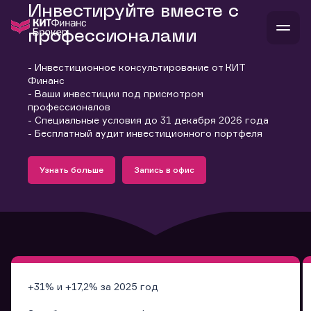
Инвестируйте вместе с
профессионалами
- Инвестиционное консультирование от КИТ
В
Финанс
Войти
Стать клиентом
- Ваши инвестиции под присмотром
Л
профессионалов
- Специальные условия до 31 декабря 2026 года
В
В
В
инвестиции
- Бесплатный аудит инвестиционного портфеля
банкам и компаниям
Подробнее
Запись в офис
о компании
Узнать больше
Запись в офис
поддержка
Узнать больше
Запись в офис
и
о 
п
тарифы
с 
н
и
г
к
т
ан
ка
н
и
п
ба
м
у
во
до
р
о
д
+31% и +17,2% за 2025 год