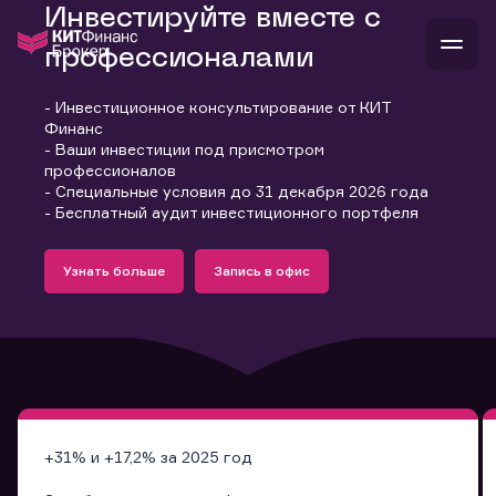
Инвестируйте вместе с
профессионалами
- Инвестиционное консультирование от КИТ
В
Финанс
Войти
Стать клиентом
- Ваши инвестиции под присмотром
Л
профессионалов
- Специальные условия до 31 декабря 2026 года
В
В
В
инвестиции
- Бесплатный аудит инвестиционного портфеля
банкам и компаниям
Подробнее
Запись в офис
о компании
Узнать больше
Запись в офис
поддержка
Узнать больше
Запись в офис
и
о 
п
тарифы
с 
н
и
г
к
т
ан
ка
н
и
п
ба
м
у
во
до
р
о
д
+31% и +17,2% за 2025 год