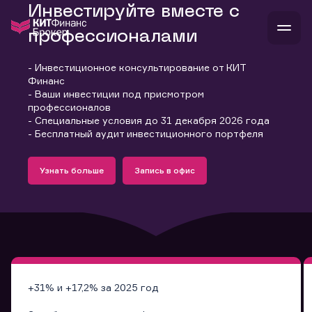
Инвестируйте вместе с
профессионалами
- Инвестиционное консультирование от КИТ
В
Финанс
Войти
Стать клиентом
- Ваши инвестиции под присмотром
Л
профессионалов
- Специальные условия до 31 декабря 2026 года
В
В
В
инвестиции
- Бесплатный аудит инвестиционного портфеля
банкам и компаниям
Подробнее
Запись в офис
о компании
Узнать больше
Запись в офис
поддержка
Узнать больше
Запись в офис
и
о 
п
тарифы
с 
н
и
г
к
т
ан
ка
н
и
п
ба
м
у
во
до
р
о
д
+31% и +17,2% за 2025 год