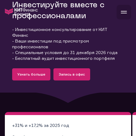
Инвестируйте вместе с
профессионалами
- Инвестиционное консультирование от КИТ
В
Финанс
Войти
Стать клиентом
- Ваши инвестиции под присмотром
Л
профессионалов
- Специальные условия до 31 декабря 2026 года
В
В
В
инвестиции
- Бесплатный аудит инвестиционного портфеля
банкам и компаниям
Подробнее
Запись в офис
о компании
Узнать больше
Запись в офис
поддержка
Узнать больше
Запись в офис
и
о 
п
тарифы
с 
н
и
г
к
т
ан
ка
н
и
п
ба
м
у
во
до
р
о
д
+31% и +17,2% за 2025 год