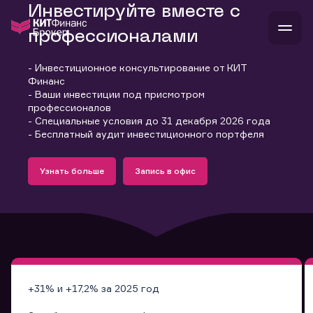
Инвестируйте вместе с
профессионалами
- Инвестиционное консультирование от КИТ
В
Финанс
Войти
Стать клиентом
- Ваши инвестиции под присмотром
Л
профессионалов
- Специальные условия до 31 декабря 2026 года
В
В
В
инвестиции
- Бесплатный аудит инвестиционного портфеля
банкам и компаниям
Подробнее
Запись в офис
о компании
Узнать больше
Запись в офис
поддержка
Узнать больше
Запись в офис
и
о 
п
тарифы
с 
н
и
г
к
т
ан
ка
н
и
п
ба
м
у
во
до
р
о
д
+31% и +17,2% за 2025 год