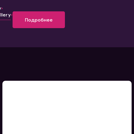
y
lery
Подробнее