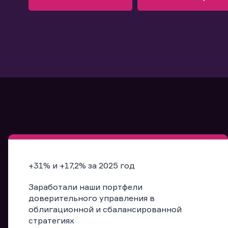
Узнать больше
Запись в офис
Подробнее
Запись в офис
+31% и +17,2% за 2025 год
Заработали наши портфели
доверительного управления в
облигационной и сбалансированной
стратегиях