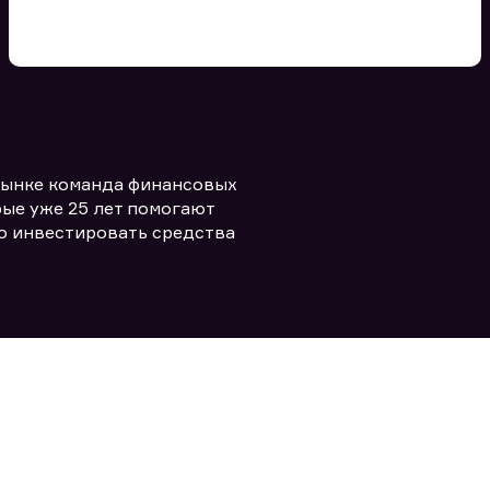
Вы можете добавить файл
формата doc, xls, pdf, txt, не
превышающий размера 5мб
рынке команда финансовых
Заполняя форму вы даете согласие
политикой конфиденциальности и
править заявку
ые уже 25 лет помогают
правилами
о инвестировать средства