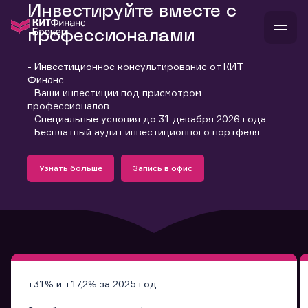
Инвестируйте вместе с
профессионалами
- Инвестиционное консультирование от КИТ
В
Финанс
Войти
Стать клиентом
- Ваши инвестиции под присмотром
Л
профессионалов
- Специальные условия до 31 декабря 2026 года
В
В
В
инвестиции
- Бесплатный аудит инвестиционного портфеля
банкам и компаниям
Подробнее
Запись в офис
о компании
Узнать больше
Запись в офис
поддержка
Узнать больше
Запись в офис
и
о 
п
тарифы
с 
н
и
г
к
т
ан
ка
н
и
п
ба
м
у
во
до
р
о
д
+31% и +17,2% за 2025 год