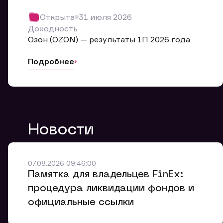
Обр
Открыта
31 июля 2026
Мы буде
Доходность
Оставьте
Озон (OZON) — результаты 1П 2026 года
ближайш
Подробнее
Но
Ф
Новости
Em
Обр
Обр
Обр
Заяв
Мо
07.08.2026 09:46:00
Спасибо
Спасибо
Памятка для владельцев FinEx:
Ваше об
Спасибо!
ближайш
ближайш
процедура ликвидации фондов и
Ко
официальные ссылки