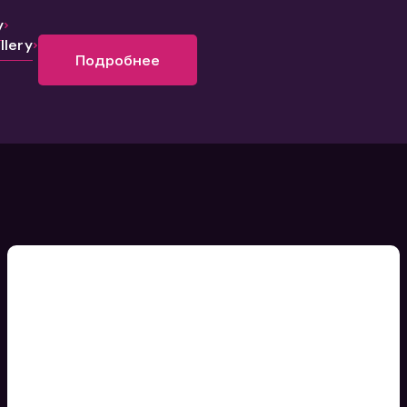
y
lery
Подробнее