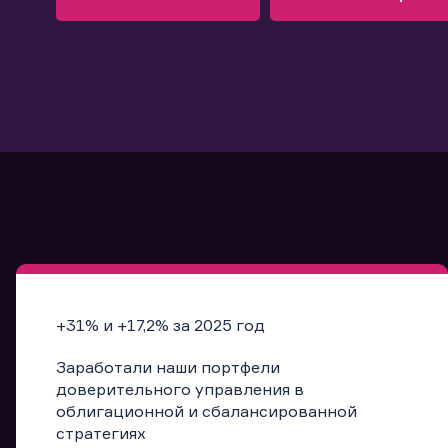
Узнать больше
Запись в офис
Подробнее
Запись в офис
+31% и +17,2% за 2025 год
Заработали наши портфели
доверительного управления в
облигационной и сбалансированной
стратегиях