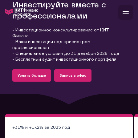
Инвестируйте вместе с
профессионалами
- Инвестиционное консультирование от КИТ
В
Финанс
Войти
Стать клиентом
- Ваши инвестиции под присмотром
Л
профессионалов
- Специальные условия до 31 декабря 2026 года
В
В
В
инвестиции
- Бесплатный аудит инвестиционного портфеля
банкам и компаниям
Подробнее
Запись в офис
о компании
Узнать больше
Запись в офис
поддержка
Узнать больше
Запись в офис
и
о 
п
тарифы
с 
н
и
г
к
т
ан
ка
н
и
п
ба
м
у
во
до
р
о
д
+31% и +17,2% за 2025 год