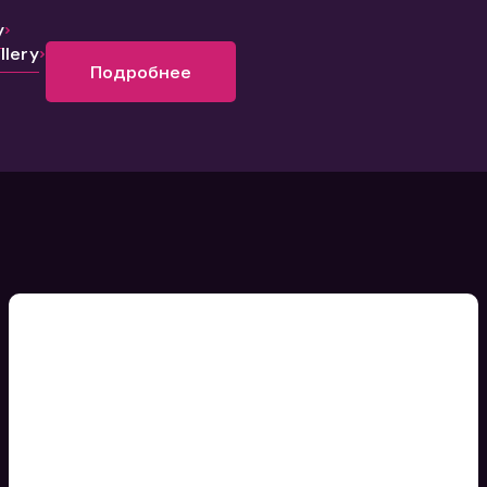
y
lery
Подробнее