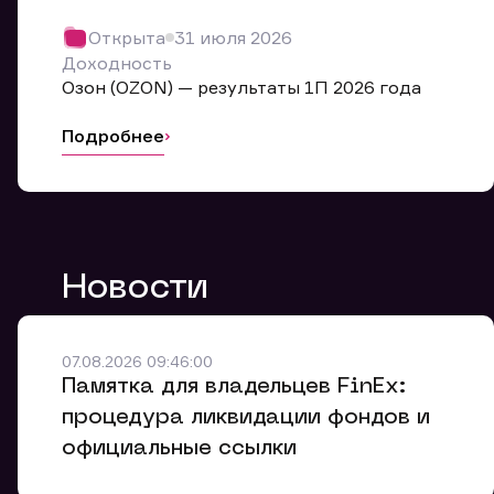
Обр
Открыта
31 июля 2026
Мы буде
Доходность
Оставьте
Озон (OZON) — результаты 1П 2026 года
ближайш
Подробнее
Но
Ф
Новости
Em
Обр
Обр
Обр
Заяв
Мо
07.08.2026 09:46:00
Спасибо
Спасибо
Памятка для владельцев FinEx:
Ваше об
Спасибо!
ближайш
ближайш
процедура ликвидации фондов и
Ко
официальные ссылки