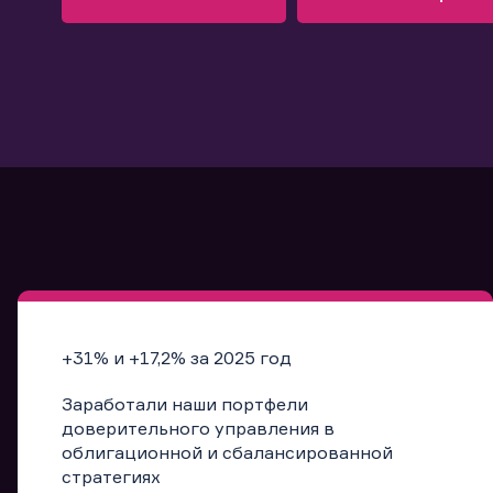
Узнать больше
Запись в офис
Подробнее
Запись в офис
+31% и +17,2% за 2025 год
Заработали наши портфели
доверительного управления в
облигационной и сбалансированной
стратегиях