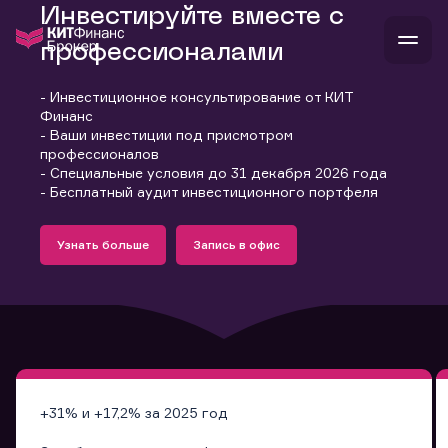
Инвестируйте вместе с
профессионалами
- Инвестиционное консультирование от КИТ
В
Финанс
Войти
Стать клиентом
- Ваши инвестиции под присмотром
Л
профессионалов
- Специальные условия до 31 декабря 2026 года
В
В
В
инвестиции
- Бесплатный аудит инвестиционного портфеля
банкам и компаниям
Подробнее
Запись в офис
о компании
Узнать больше
Запись в офис
поддержка
Узнать больше
Запись в офис
и
о 
п
тарифы
с 
н
и
г
к
т
ан
ка
н
и
п
ба
м
у
во
до
р
о
д
+31% и +17,2% за 2025 год