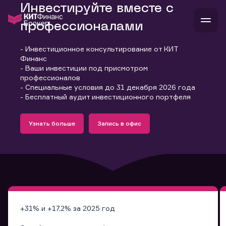
Инвестируйте вместе с
профессионалами
- Инвестиционное консультирование от КИТ
В
Финанс
Войти
Стать клиентом
- Ваши инвестиции под присмотром
Л
профессионалов
- Специальные условия до 31 декабря 2026 года
В
В
В
инвестиции
- Бесплатный аудит инвестиционного портфеля
банкам и компаниям
Подробнее
Запись в офис
о компании
Узнать больше
Запись в офис
поддержка
Узнать больше
Запись в офис
и
о 
п
тарифы
с 
н
и
г
к
т
ан
ка
н
и
п
ба
м
у
во
до
р
о
д
+31% и +17,2% за 2025 год