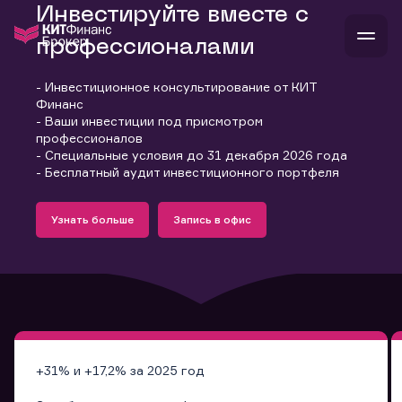
Инвестируйте вместе с
профессионалами
- Инвестиционное консультирование от КИТ
В
Финанс
Войти
Стать клиентом
- Ваши инвестиции под присмотром
Л
профессионалов
- Специальные условия до 31 декабря 2026 года
В
В
В
инвестиции
- Бесплатный аудит инвестиционного портфеля
банкам и компаниям
Подробнее
Запись в офис
о компании
Узнать больше
Запись в офис
поддержка
Узнать больше
Запись в офис
и
о 
п
тарифы
с 
н
и
г
к
т
ан
ка
н
и
п
ба
м
у
во
до
р
о
д
+31% и +17,2% за 2025 год