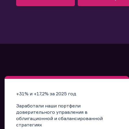
Узнать больше
Запись в офис
Подробнее
Запись в офис
+31% и +17,2% за 2025 год
Заработали наши портфели
доверительного управления в
облигационной и сбалансированной
стратегиях