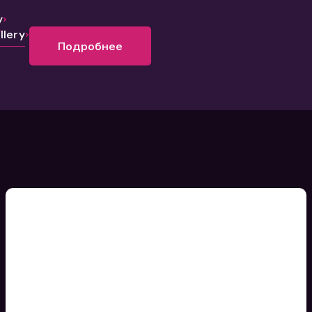
y
lery
Подробнее