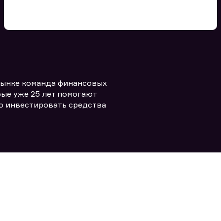
Вы можете добавить файл
формата doc, xls, pdf, txt, не
превышающий размера 5мб
рынке команда финансовых
Заполняя форму вы даете согласие
политикой конфиденциальности и
править заявку
ые уже 25 лет помогают
правилами
о инвестировать средства