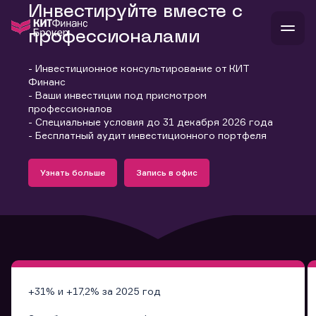
Инвестируйте вместе с
профессионалами
- Инвестиционное консультирование от КИТ
В
Финанс
Войти
Стать клиентом
- Ваши инвестиции под присмотром
Л
профессионалов
- Специальные условия до 31 декабря 2026 года
В
В
В
инвестиции
- Бесплатный аудит инвестиционного портфеля
банкам и компаниям
Подробнее
Запись в офис
о компании
Узнать больше
Запись в офис
поддержка
Узнать больше
Запись в офис
и
о 
п
тарифы
с 
н
и
г
к
т
ан
ка
н
и
п
ба
м
у
во
до
р
о
д
+31% и +17,2% за 2025 год