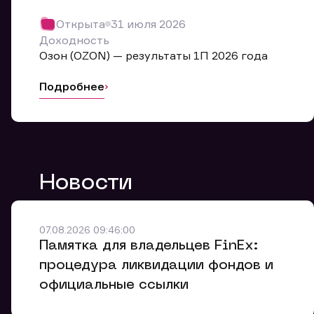
Обр
Открыта
31 июля 2026
Мы буде
Доходность
Оставьте
Озон (OZON) — результаты 1П 2026 года
ближайш
Подробнее
Но
Ф
Новости
Em
Обр
Обр
Обр
Заяв
Мо
07.08.2026 09:46:00
Спасибо
Спасибо
Памятка для владельцев FinEx:
Ваше об
Спасибо!
ближайш
ближайш
процедура ликвидации фондов и
Ко
официальные ссылки