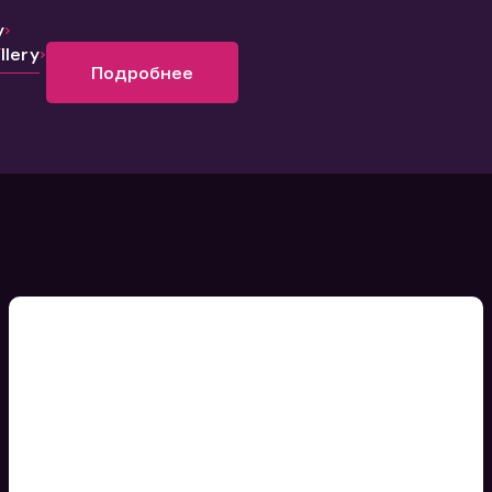
y
lery
Подробнее