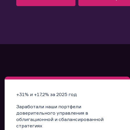
Узнать больше
Запись в офис
Подробнее
Запись в офис
+31% и +17,2% за 2025 год
Заработали наши портфели
доверительного управления в
облигационной и сбалансированной
стратегиях