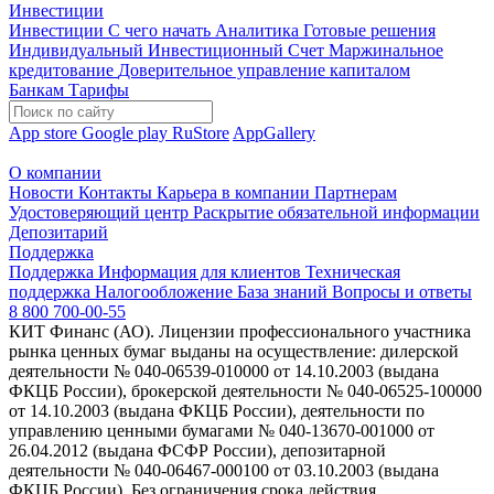
Инвестиции
Инвестиции
С чего начать
Аналитика
Готовые решения
Индивидуальный Инвестиционный Счет
Маржинальное
кредитование
Доверительное управление капиталом
Банкам
Тарифы
App store
Google play
RuStore
AppGallery
О компании
Новости
Контакты
Карьера в компании
Партнерам
Удостоверяющий центр
Раскрытие обязательной информации
Депозитарий
Поддержка
Поддержка
Информация для клиентов
Техническая
поддержка
Налогообложение
База знаний
Вопросы и ответы
8 800 700-00-55
КИТ Финанс (АО). Лицензии профессионального участника
рынка ценных бумаг выданы на осуществление: дилерской
деятельности № 040-06539-010000 от 14.10.2003 (выдана
ФКЦБ России), брокерской деятельности № 040-06525-100000
от 14.10.2003 (выдана ФКЦБ России), деятельности по
управлению ценными бумагами № 040-13670-001000 от
26.04.2012 (выдана ФСФР России), депозитарной
деятельности № 040-06467-000100 от 03.10.2003 (выдана
ФКЦБ России). Без ограничения срока действия.