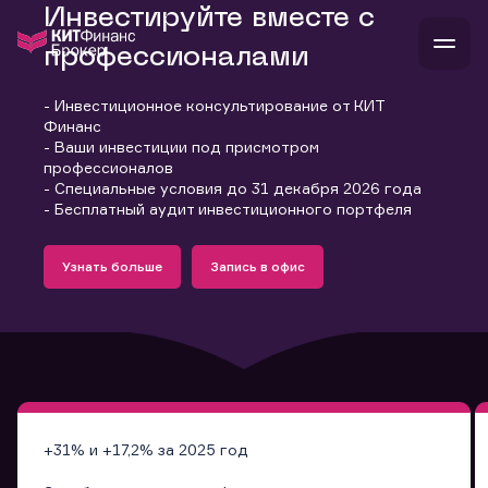
Инвестируйте вместе с
профессионалами
- Инвестиционное консультирование от КИТ
В
Финанс
Войти
Стать клиентом
- Ваши инвестиции под присмотром
Л
профессионалов
- Специальные условия до 31 декабря 2026 года
В
В
В
инвестиции
- Бесплатный аудит инвестиционного портфеля
банкам и компаниям
Подробнее
Запись в офис
о компании
Узнать больше
Запись в офис
поддержка
Узнать больше
Запись в офис
и
о 
п
тарифы
с 
н
и
г
к
т
ан
ка
н
и
п
ба
м
у
во
до
р
о
д
+31% и +17,2% за 2025 год