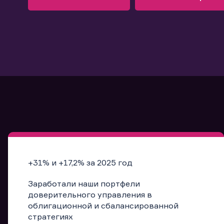
Узнать больше
Запись в офис
Подробнее
Запись в офис
+31% и +17,2% за 2025 год
Заработали наши портфели
доверительного управления в
облигационной и сбалансированной
стратегиях