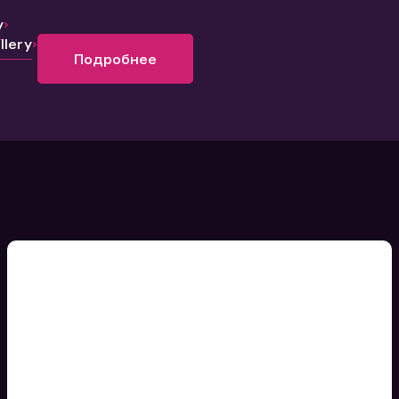
y
lery
Подробнее