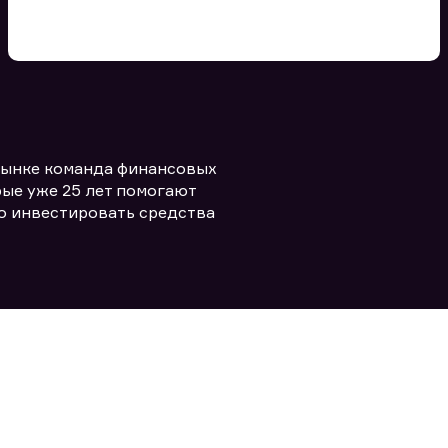
Вы можете добавить файл
формата doc, xls, pdf, txt, не
превышающий размера 5мб
рынке команда финансовых
Заполняя форму вы даете согласие
политикой конфиденциальности и
править заявку
ые уже 25 лет помогают
правилами
о инвестировать средства