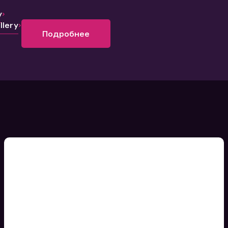
y
lery
Подробнее