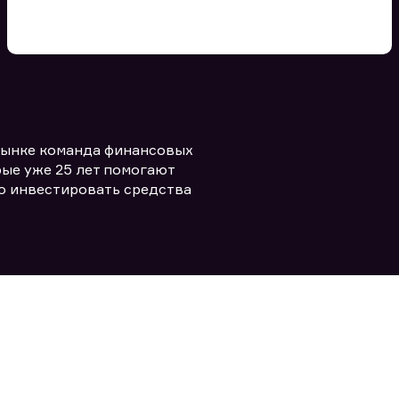
Вы можете добавить файл
формата doc, xls, pdf, txt, не
превышающий размера 5мб
рынке команда финансовых
Заполняя форму вы даете согласие
политикой конфиденциальности и
править заявку
ые уже 25 лет помогают
правилами
о инвестировать средства