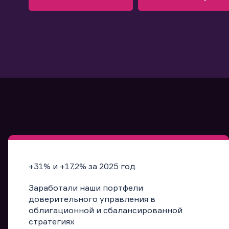
Узнать больше
Запись в офис
Подробнее
Запись в офис
+31% и +17,2% за 2025 год
Заработали наши портфели
доверительного управления в
облигационной и сбалансированной
стратегиях