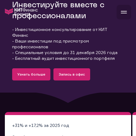
Инвестируйте вместе с
профессионалами
- Инвестиционное консультирование от КИТ
В
Финанс
Войти
Стать клиентом
- Ваши инвестиции под присмотром
Л
профессионалов
- Специальные условия до 31 декабря 2026 года
В
В
В
инвестиции
- Бесплатный аудит инвестиционного портфеля
банкам и компаниям
Подробнее
Запись в офис
о компании
Узнать больше
Запись в офис
поддержка
Узнать больше
Запись в офис
и
о 
п
тарифы
с 
н
и
г
к
т
ан
ка
н
и
п
ба
м
у
во
до
р
о
д
+31% и +17,2% за 2025 год