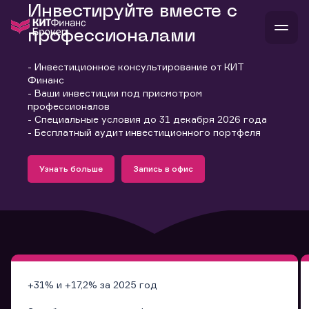
Инвестируйте вместе с
профессионалами
- Инвестиционное консультирование от КИТ
В
Финанс
Войти
Стать клиентом
- Ваши инвестиции под присмотром
Л
профессионалов
- Специальные условия до 31 декабря 2026 года
В
В
В
инвестиции
- Бесплатный аудит инвестиционного портфеля
банкам и компаниям
Подробнее
Запись в офис
о компании
Узнать больше
Запись в офис
поддержка
Узнать больше
Запись в офис
и
о 
п
тарифы
с 
н
и
г
к
т
ан
ка
н
и
п
ба
м
у
во
до
р
о
д
+31% и +17,2% за 2025 год