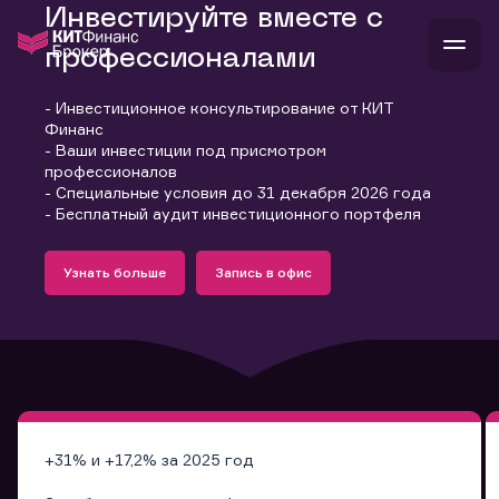
Инвестируйте вместе с
профессионалами
- Инвестиционное консультирование от КИТ
В
Финанс
Войти
Стать клиентом
- Ваши инвестиции под присмотром
Л
профессионалов
- Специальные условия до 31 декабря 2026 года
В
В
В
инвестиции
- Бесплатный аудит инвестиционного портфеля
банкам и компаниям
Подробнее
Запись в офис
о компании
Узнать больше
Запись в офис
поддержка
Узнать больше
Запись в офис
и
о 
п
тарифы
с 
н
и
г
к
т
ан
ка
н
и
п
ба
м
у
во
до
р
о
д
+31% и +17,2% за 2025 год